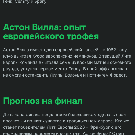
Генк, Сельту и Брагу.
Астон Вилла: опыт
европейского трофея
Астон Вилла имеет один европейский трофей – в 1982 году
клуб выиграл Кубок европейских чемпионов. В текущей Лиге
Европы команда выиграла семь из восьми матчей основного
раунда, уступив первое место Лиону. В плей-офф англичан
не смогли остановить Лилль, Болонья и Ноттингем Форест.
Прогноз на финал
До начала финала предлагаем болельщикам сделать свои
прогнозы и принять участие в традиционном опросе. Кто же
станет победителем Лиги Европы 2026 – Фрайбург с его
неожиданным прорывом или опытная Астон Вилла? Ответ