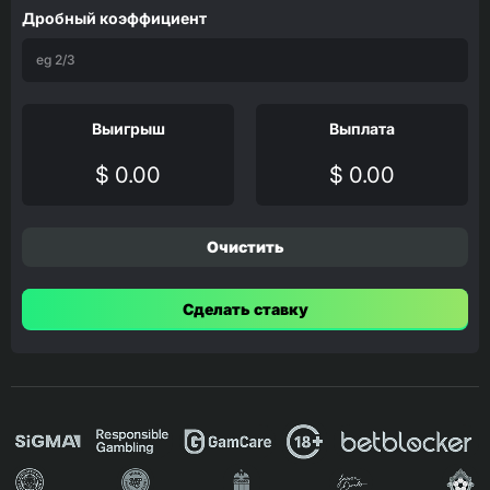
Дробный коэффициент
Выигрыш
Выплата
$ 0.00
$ 0.00
Очистить
Сделать ставку