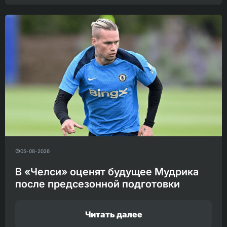
05-08-2026
В «Челси» оценят будущее Мудрика
после предсезонной подготовки
Читать далее