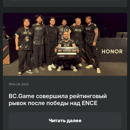
04-08-2026
BC.Game совершила рейтинговый
рывок после победы над ENCE
Читать далее