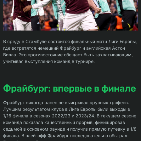
В среду в Стамбуле состоится финальный матч Лиги Европы,
где встретятся немецкий Фрайбург и английская Астон
Вилла. Это противостояние обещает быть захватывающим,
учитывая выступления команд в турнире.
Фрайбург: впервые в финале
Фрайбург никогда ранее не выигрывал крупных трофеев.
Лучшим результатом клуба в Лиге Европы были выходы в
1/16 финала в сезонах 2022/23 и 2023/24. В текущем сезоне
команда показала качественный прорыв, финишировав
седьмой в основном раунде и получив прямую путевку в 1/8
финала. В плей-офф Фрайбург последовательно обыграл