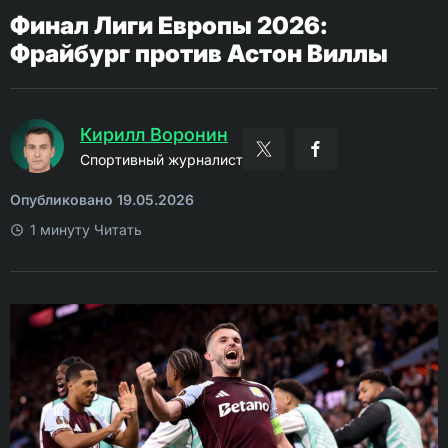
Финал Лиги Европы 2026:
Фрайбург против Астон Виллы
Кирилл Воронин
Спортивный журналист
Опубликовано 19.05.2026
1 минуту Читать