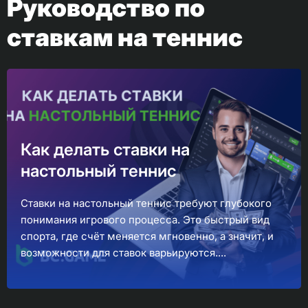
Руководство по
ставкам на теннис
Как делать ставки на
настольный теннис
Ставки на настольный теннис требуют глубокого
понимания игрового процесса. Это быстрый вид
спорта, где счёт меняется мгновенно, а значит, и
возможности для ставок варьируются....