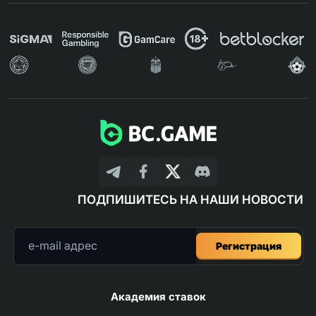
ПОДПИШИТЕСЬ НА НАШИ НОВОСТИ
Регистрация
Академия ставок